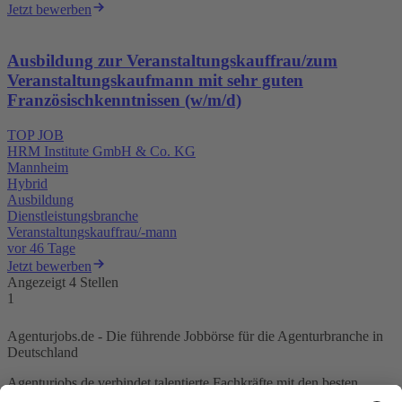
Jetzt bewerben
Ausbildung zur Veranstaltungskauffrau/zum
Veranstaltungskaufmann mit sehr guten
Französischkenntnissen (w/m/d)
TOP JOB
HRM Institute GmbH & Co. KG
Mannheim
Hybrid
Ausbildung
Dienstleistungsbranche
Veranstaltungskauffrau/-mann
vor 46 Tage
Jetzt bewerben
Angezeigt 4 Stellen
1
Agenturjobs.de - Die führende Jobbörse für die Agenturbranche in
Deutschland
Agenturjobs.de verbindet talentierte Fachkräfte mit den besten
Agenturen Deutschlands. Ob Sie Ihre Karriere in der Kreativ-,